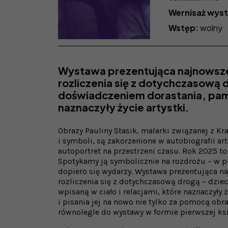
Wernisaż wys
Wstęp:
wolny
Wystawa prezentująca najnowsze 
rozliczenia się z dotychczasową
doświadczeniem dorastania, pamię
naznaczyły życie artystki.
Obrazy Pauliny Stasik, malarki związanej z Kr
i symboli, są zakorzenione w autobiografii ar
autoportret na przestrzeni czasu. Rok 2025 t
Spotykamy ją symbolicznie na rozdrożu – w pu
dopiero się wydarzy. Wystawa prezentująca na
rozliczenia się z dotychczasową drogą – dzi
wpisaną w ciało i relacjami, które naznaczyły ż
i pisania jej na nowo nie tylko za pomocą obr
równolegle do wystawy w formie pierwszej ks