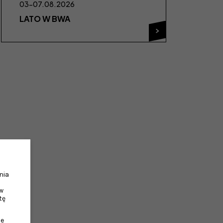
03-07.08.2026
LATO W BWA
nia
w
tę
ie