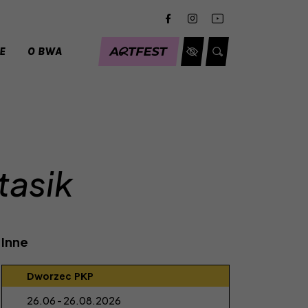
PROFIL FACEBOOK
PROFIL INSTAGRAM
PROFIL YOUTUBE
E
O BWA
ARTFEST
MENU DOSTĘPNOŚCI
WYSZUKIWARKA
tasik
Inne
Zobacz więcej
Dworzec PKP
Termin:
26.06 - 26.08.2026