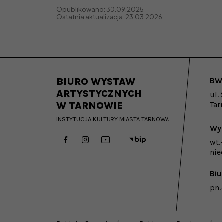
Opublikowano: 30.09.2025
Ostatnia aktualizacja: 23.03.2026
BIURO WYSTAW
BWA
ARTYSTYCZNYCH
ul.
W TARNOWIE
Ta
INSTYTUCJA KULTURY MIASTA TARNOWA
Wy
wt.
PROFIL FACEBOOK
PROFIL INSTAGRAM
PROFIL YOUTUBE
BIP
nie
Biu
pn.