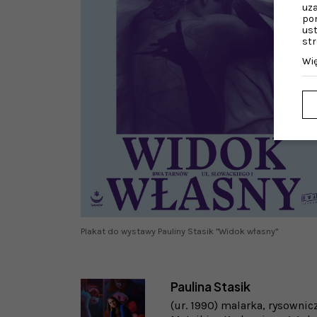
uza
pon
ust
str
Wię
Plakat do wystawy Pauliny Stasik "Widok własny"
Paulina Stasik
(ur. 1990) malarka, rysowni