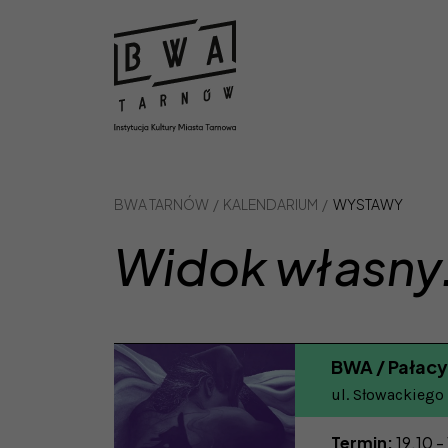
Strona główna
BWA TARNÓW
KALENDARIUM
WYSTAWY
Widok własny.
BWA / Pałacy
ul. Słowackiego
Termin:
19.10 -