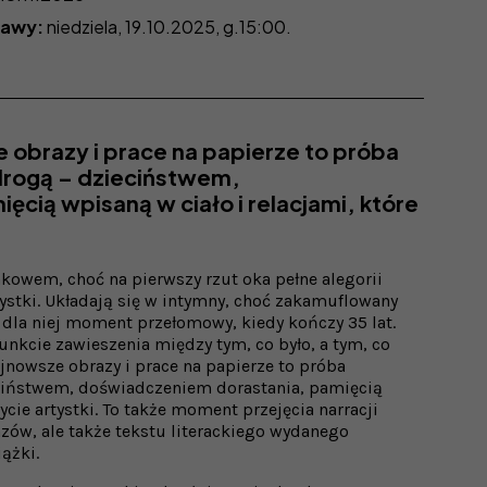
tawy:
niedziela, 19.10.2025, g.15:00.
obrazy i prace na papierze to próba
 drogą – dzieciństwem,
cią wpisaną w ciało i relacjami, które
akowem, choć na pierwszy rzut oka pełne alegorii
tystki. Układają się w intymny, choć zakamuflowany
o dla niej moment przełomowy, kiedy kończy 35 lat.
nkcie zawieszenia między tym, co było, a tym, co
jnowsze obrazy i prace na papierze to próba
eciństwem, doświadczeniem dorastania, pamięcią
ycie artystki. To także moment przejęcia narracji
azów, ale także tekstu literackiego wydanego
iążki.