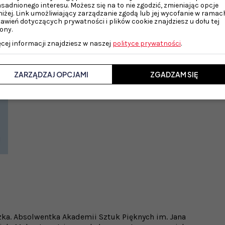
sadnionego interesu. Możesz się na to nie zgodzić, zmieniając opcje
iżej. Link umożliwiający zarządzanie zgodą lub jej wycofanie w ramac
awień dotyczących prywatności i plików cookie znajdziesz u dołu tej
ony.
cej informacji znajdziesz w naszej
polityce prywatności
.
ZARZĄDZAJ OPCJAMI
ZGADZAM SIĘ
czka. Absolwentka Akademii Sztuk Pięknych im. Jana