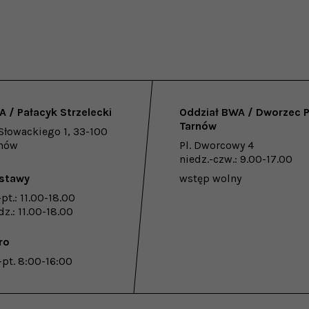
 / Pałacyk Strzelecki
Oddział BWA / Dworzec 
Tarnów
 Słowackiego 1, 33-100
rnów
Pl. Dworcowy 4
niedz.-czw.: 9.00-17.00
stawy
wstęp wolny
-pt.: 11.00-18.00
dz.: 11.00-18.00
ro
-pt. 8:00-16:00