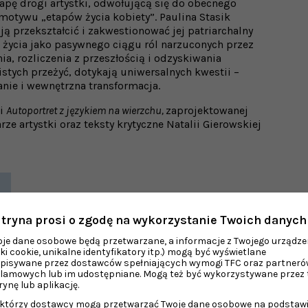
pę drogi artystki, odwołującą się do obecnego
motywu „etapów życia kobiety”. Paulina Stasik
ją przekształcić i zakwestionować jej patriarchalny
 życia jako pasywnego ciągu ról narzuconych przez
, rozliczenia z przeszłością i odzyskiwania
istych przeżyć, dotykają uniwersalnych kwestii –
nie i wewnętrzna transformacja.
ki
Autoportret z językiem na wierzchu,
zaprojektowanej
e artystki oraz teksty krytyczne Natalii Gierowskiej
tryna prosi o zgodę na wykorzystanie Twoich danych
je dane osobowe będą przetwarzane, a informacje z Twojego urządze
iki cookie, unikalne identyfikatory itp.) mogą być wyświetlane
apisywane przez dostawców spełniających wymogi TFC oraz partneró
lamowych lub im udostępniane. Mogą też być wykorzystywane przez 
rynę lub aplikację.
ektórzy dostawcy mogą przetwarzać Twoje dane osobowe na podstaw