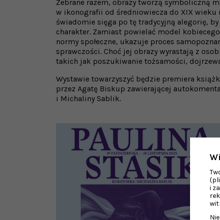
Zebrane razem, obrazy tworzą symboliczną ma
w ikonografii od średniowiecza do XIX wieku 
świadomie sięga po tę tradycyjną alegorię, by 
charakter. Zamiast powielać model kobiecego
normy społeczne, ukazuje proces samopoznania
sprawczości. Choć jej obrazy wyrastają z osob
takich jak poszukiwanie tożsamości, dojrzewa
Wystawie towarzyszyć będzie premiera książ
przez Agatę Biskup zawierającej autokomentarz
i Michaliny Sablik.
Wi
Two
(pl
i z
rek
wit
Ni