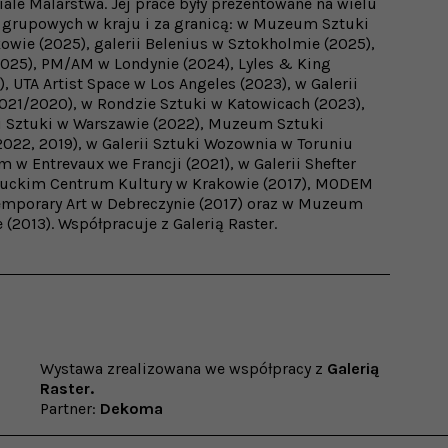
ale Malarstwa. Jej prace były prezentowane na wielu
 grupowych w kraju i za granicą: w Muzeum Sztuki
ie (2025), galerii Belenius w Sztokholmie (2025),
25), PM/AM w Londynie (2024), Lyles & King
 UTA Artist Space w Los Angeles (2023), w Galerii
021/2020), w Rondzie Sztuki w Katowicach (2023),
ii Sztuki w Warszawie (2022), Muzeum Sztuki
22, 2019), w Galerii Sztuki Wozownia w Toruniu
 w Entrevaux we Francji (2021), w Galerii Shefter
huckim Centrum Kultury w Krakowie (2017), MODEM
emporary Art w Debreczynie (2017) oraz w Muzeum
(2013). Współpracuje z Galerią Raster.
Wystawa zrealizowana we współpracy z
Galerią
Raster.
Partner:
Dekoma